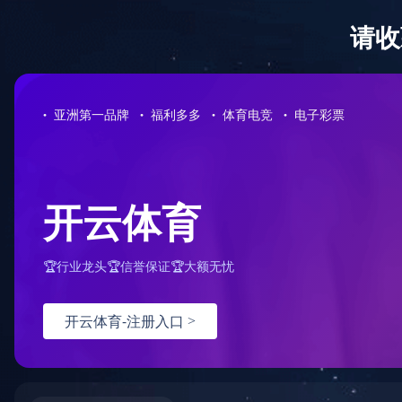
股票代码：
主营业务
智能设备研制