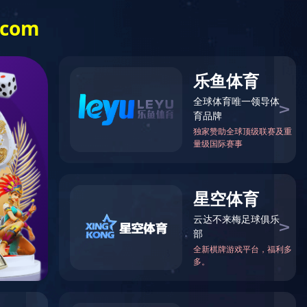
登录
注册
主营业务
企业文化
人力资源
联系我们
国)
航空维修
智能设备研制
工业软件