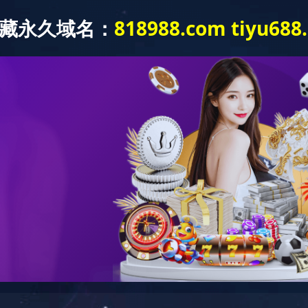
米兰app登录入口-米兰(中国)
新闻动态
300719
米兰app登录入口-米兰(中