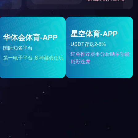
测试领域技术积累，形成多个成熟产品平
综合原位检测设备在多个新型机列装配套，
广。